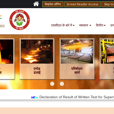
विक्रेता लॉगिन
Screen Reader Access
Skip t
एचसीएल के बारे में
व्यवसाय
वित्तीय
उत्
ड
एनोड
परिशोधन
स
ढलाई
कार्य
Declaration of Result of Written Test for Supervisory (E