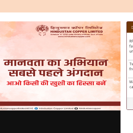
Tw
fr
Ma
ca
R
T
B
K
Pl
To
r