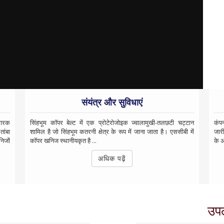
संयंत्र और सुविधाएं
धारक
सिंहभूम कॉपर बेल्ट में एक प्रोटेरोजोइक ज्वालामुखी-तलछटी चट्टान
कंप
ांबा
शामिल है जो सिंहभूम कतरनी क्षेत्र के रूप में जाना जाता है। एससीबी में
जारी
िजों
कॉपर खनिज स्थानीयकृत है ...
के अ
अधिक पढ़ें
उपल