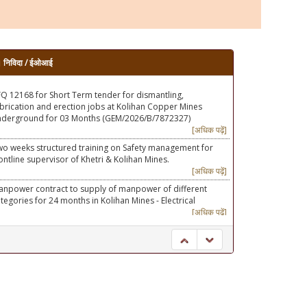
निविदा / ईओआई
o weeks structured training on Safety management for
ontline supervisor of Khetri & Kolihan Mines.
[अधिक पढ़ें]
npower contract to supply of manpower of different
tegories for 24 months in Kolihan Mines - Electrical
[अधिक पढ़ें]
FQ 12137 FOR CONTRACT FOR OUTSOURCING NDT & DT
EST FOR VITAL PARTS OF THE WINDERS, PIT BOTTOM
UFFER AND WIRE ROPES FOR KHETRI COPPER MINE &
OLIHAN COPPER MINE (GEM/2026/B/7812257)
[अधिक पढ़ें]
umbing and carpentry related jobs in both KCC and KCM
wnship and both KCC and KCM plants as per
equirements
[अधिक पढ़ें]