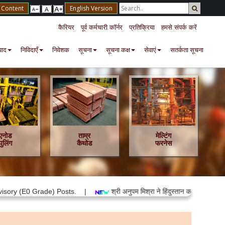
o Content
English Version
कैरियर
पूर्व कर्मचारी कॉर्नर
प्रतिक्रिया
हमसे संपर्क करें
पाद
निविदाएँ
निवेशक
सूचना
सूचना कक्ष
सेवाएं
सतर्कता सूचना
एनोड
ताम्र
मेल्टिंग
पुलिंग
कैथोड
फरनेस
0 Grade) Posts. |
श्री अनुपम मिश्रा ने हिंदुस्तान कॉपर लिमिटेड के अध्यक्ष 