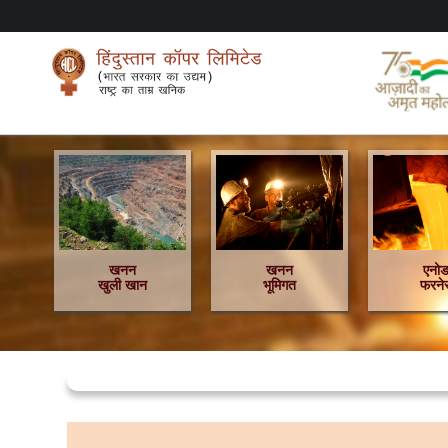
खनन
खनन
एनो
खुली खान
भूमिगत
फरने