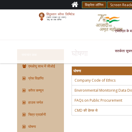
विक्रेता लॉगिन
Screen Read
एचसीएल के बारे
सतर्कता सूचन
घोषणा
समाचार कक्ष
एमओयू साथ में जीओई
घोषणा
प्रेस विज्ञप्ति
Company Code of Ethics
कॉपर कम्यून
Environmental Monitoring Data Dis
FAQs on Public Procurement
हाउस जर्नल
CMD की डेस्क से
चित्र प्रदर्शनी
घोषणा