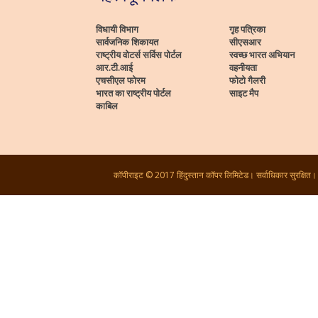
विधायी विभाग
गृह पत्रिका
सार्वजनिक शिकायत
सीएसआर
राष्ट्रीय वोटर्स सर्विस पोर्टल
स्वच्छ भारत अभियान
आर.टी.आई
वहनीयता
एचसीएल फोरम
फोटो गैलरी
भारत का राष्ट्रीय पोर्टल
साइट मैप
काबिल
कॉपीराइट © 2017 हिंदुस्तान कॉपर लिमिटेड। सर्वाधिकार सुरक्षित।