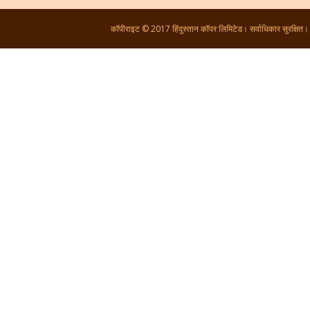
कॉपीराइट © 2017 हिंदुस्तान कॉपर लिमिटेड। सर्वाधिकार सुरक्षित।