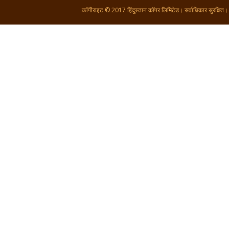
कॉपीराइट © 2017 हिंदुस्तान कॉपर लिमिटेड। सर्वाधिकार सुरक्षित।