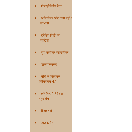
शेयरहोल्डिंग पैटर्न
अवैतनिक और दावा नहीं किया गया
लाभांश
ट्रेडिंग विंडो बंद
नोटिस
बुक क्लोज़र एंड एजीएम
डाक मतपत्र
नीचे के विज्ञापन
विनियमन 47
कॉर्पोरेट / निवेशक
प्रदर्शन
शिकायतें
डाउनलोड