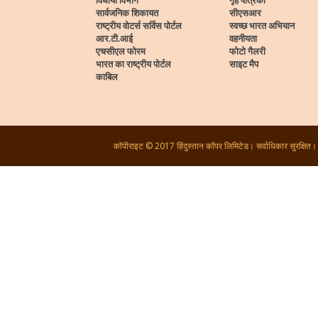
विधायी विभाग
गृह पत्रिका
सार्वजनिक शिकायत
सीएसआर
राष्ट्रीय वोटर्स सर्विस पोर्टल
स्वच्छ भारत अभियान
आर.टी.आई
वहनीयता
एचसीएल फोरम
फोटो गैलरी
भारत का राष्ट्रीय पोर्टल
साइट मैप
काबिल
कॉपीराइट © 2017 हिंदुस्तान कॉपर लिमिटेड। सर्वाधिकार सुरक्षित।