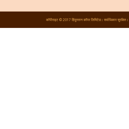
कॉपीराइट © 2017 हिंदुस्तान कॉपर लिमिटेड। सर्वाधिकार सुरक्षित।