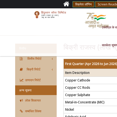
विक्रेता लॉगिन
Screen Read
एचसीएल के बारे
सतर्कता सूचन
बिक्री राजस्व (लाख में
वित्तीय
वित्तीय रिपोर्ट
First Quarter (Apr 2026 to Jun 2026
बिक्री रिपोर्ट
Item Description
उत्पादन रिपोर्ट
Copper Cathode
Copper CC Rods
अन्य सूचना
Copper Sulphate
लोक शिकायत
Metal-in-Concentrate (MIC)
Nickel
सम्बंधित लिंक्स
Sulphuric Acid