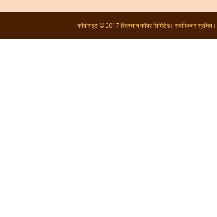
कॉपीराइट © 2017 हिंदुस्तान कॉपर लिमिटेड। सर्वाधिकार सुरक्षित।