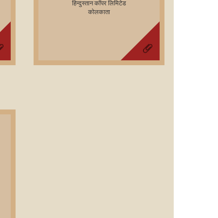
हिन्‍दुस्‍तान कॉपर लिमिटेड
कोलकाता