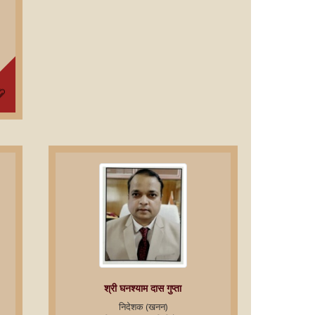
श्री घनश्याम दास गुप्ता
निदेशक (खनन)