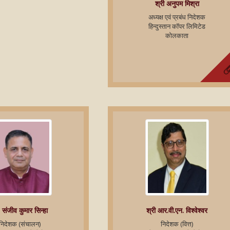
श्री अनुपम मिश्रा
अध्‍यक्ष एवं प्रबंध निदेशक
हिन्‍दुस्‍तान कॉपर लिमिटेड
कोलकाता
 संजीव कुमार सिन्हा
श्री आर.वी.एन. विश्वेश्वर
निदेशक (संचालन)
निदेशक (वित्त)