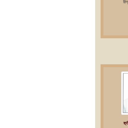
हिन
श्र